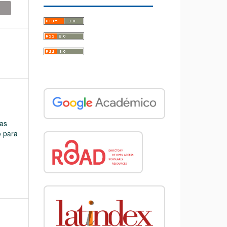
las
o para