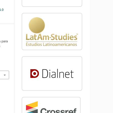
4.0
 para
s