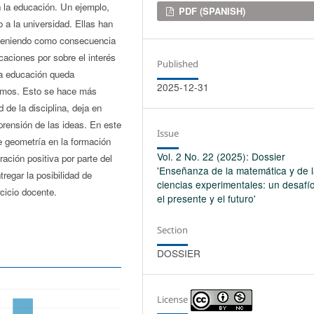
 la educación. Un ejemplo,
Downloads
PDF (SPANISH)
 a la universidad. Ellas han
 teniendo como consecuencia
caciones por sobre el interés
Published
la educación queda
2025-12-31
tamos. Esto se hace más
 de la disciplina, deja en
rensión de las ideas. En este
Issue
e geometría en la formación
Vol. 2 No. 22 (2025): Dossier
ación positiva por parte del
'Enseñanza de la matemática y de 
tregar la posibilidad de
ciencias experimentales: un desafí
rcicio docente.
el presente y el futuro'
Section
DOSSIER
License