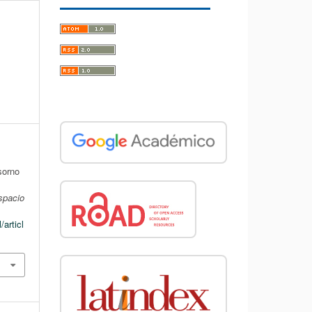
sorno
spacio
/articl