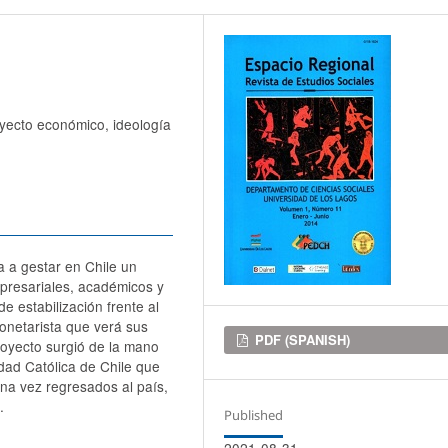
oyecto económico, ideología
 a gestar en Chile un
mpresariales, académicos y
e estabilización frente al
monetarista que verá sus
Downloads
PDF (SPANISH)
royecto surgió de la mano
dad Católica de Chile que
una vez regresados al país,
.
Published
2021-08-31