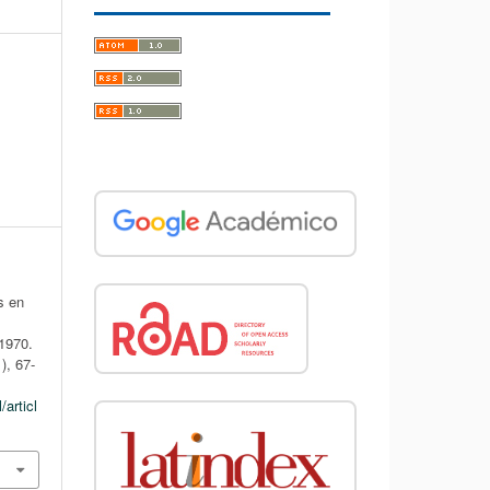
s en
-1970.
1), 67-
/articl