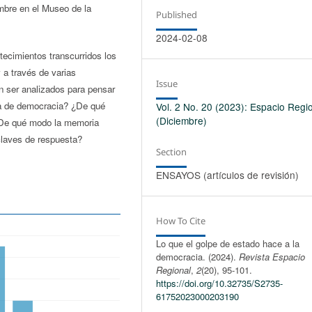
mbre en el Museo de la
Published
2024-02-08
tecimientos transcurridos los
 a través de varias
Issue
 ser analizados para pensar
dea de democracia? ¿De qué
Vol. 2 No. 20 (2023): Espacio Regi
(Diciembre)
 ¿De qué modo la memoria
nclaves de respuesta?
Section
ENSAYOS (artículos de revisión)
How To Cite
Lo que el golpe de estado hace a la
democracia. (2024).
Revista Espacio
Regional
,
2
(20), 95-101.
https://doi.org/10.32735/S2735-
61752023000203190