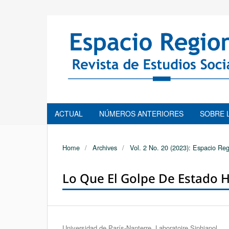
ACTUAL
NÚMEROS ANTERIORES
SOBRE 
Home
/
Archives
/
Vol. 2 No. 20 (2023): Espacio Reg
Lo Que El Golpe De Estado 
Authors
Universidad de París-Nanterre, Laboratoire Siphiapol