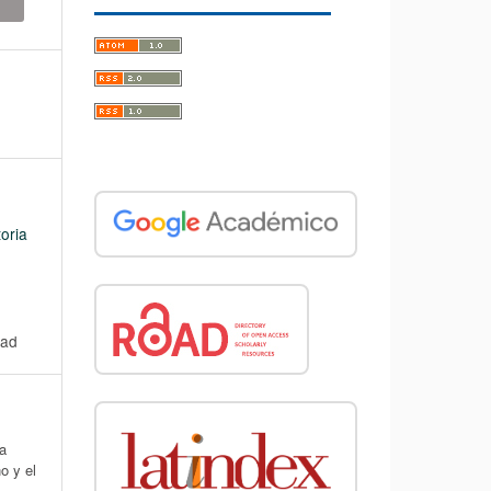
toria
dad
pa
o y el