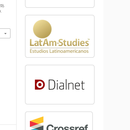
3).
0.