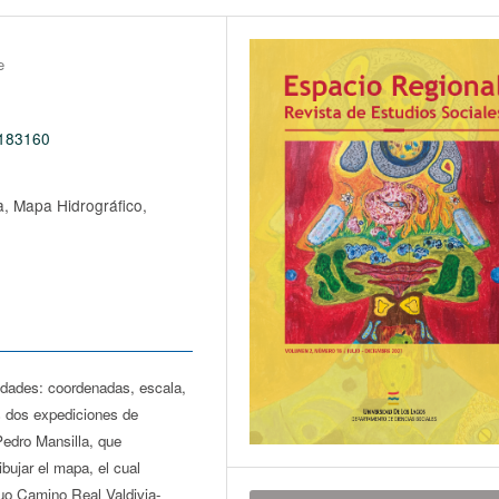
e
0183160
, Mapa Hidrográfico,
edades: coordenadas, escala,
as dos expediciones de
Pedro Mansilla, que
ibujar el mapa, el cual
iguo Camino Real Valdivia-