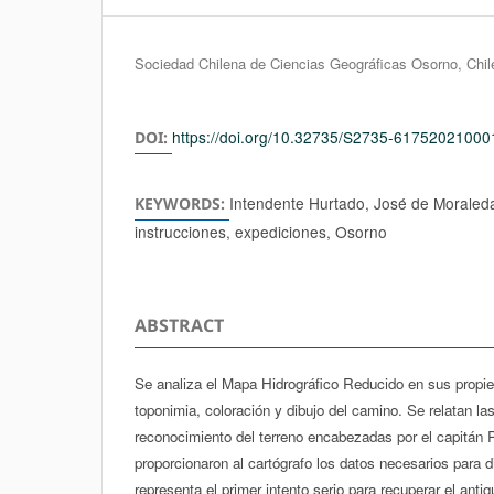
Authors
Sociedad Chilena de Ciencias Geográficas Osorno, Chil
https://doi.org/10.32735/S2735-6175202100
DOI:
Intendente Hurtado, José de Moraleda
KEYWORDS:
instrucciones, expediciones, Osorno
ABSTRACT
Se analiza el Mapa Hidrográfico Reducido en sus propi
toponimia, coloración y dibujo del camino. Se relatan l
reconocimiento del terreno encabezadas por el capitán 
proporcionaron al cartógrafo los datos necesarios para d
representa el primer intento serio para recuperar el ant