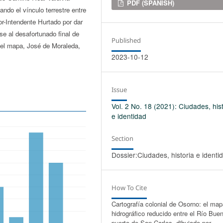
Downloads
PDF (SPANISH)
ndo el vínculo terrestre entre
or-Intendente Hurtado por dar
se al desafortunado final de
Published
del mapa, José de Moraleda,
2023-10-12
Issue
Vol. 2 No. 18 (2021): Ciudades, his
e identidad
Section
Dossier:Ciudades, historia e identi
How To Cite
Cartografía colonial de Osorno: el ma
hidrográfico reducido entre el Río Buen
puerto de San Carlos, dibujado por