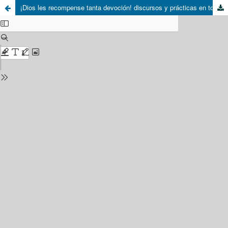
¡Dios les recompense tanta devoción! discursos y prácticas en torno a la fiesta de la Candelaria en el Departamento de Osorno (1874 – 1900)